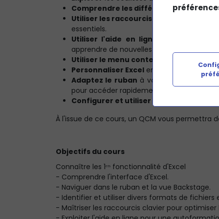
préférence
Comprendre les différents formats de f
Utiliser les raccourcis clavier
pour gagne
essentiels.
Utiliser l'aide en ligne
: nous verrons l
apprendre de nouvelles fonctionnalités.
Utiliser le menu contextuel
pour un accès
Config
Personnaliser Excel
en modifiant le thème
préf
Adaptez le ruban
à vos besoins spécifiqu
pour accéder rapidement aux fonctions les p
Configurer et utiliser la barre d'outils
p
À l'issue de ce cours, un QCM vous permettra d
Objectifs du cours
Connaître les 1ᵉʳˢ fonctionnalité d'Excel
- Comprendre l'interface d'Excel.
- Naviguer dans le ruban et la vue Backstage.
- Identifier et utiliser divers formats de fichiers
- Maîtriser les raccourcis clavier pour optimiser 
- Exploiter l'aide en ligne pour une autoformati