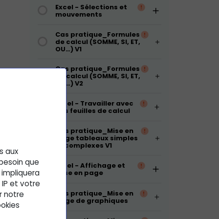
Excel - Sélections et
mouvements
Cas pratique_Formules
de calcul (SOMME, SI, ET,
OU…) V1
Cas pratique_Formules
de calcul (SOMME, SI, ET,
OU…) V2
Excel - Travailler avec
des feuilles de calcul
er avec
Cas pratique_Mise en
page tableaux simples
a barre
et complexes V1
es aux
 besoin que
Excel - Affichage et
 impliquera
mise en page
IP et votre
Cas pratique_Mise en
r notre
page de graphiques
ookies