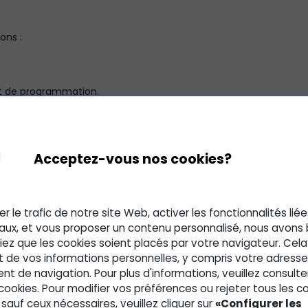
ons :
et de programmation.
eaux, de calculs, de graphiques, de bases de données, etc.
ilisé en entreprise.
ions de base du tableur et prendre en main ce logiciel.
Acceptez-vous nos cookies?
tionnalités spécifiques, il est important de se familiaris
vre les aspects fondamentaux de l'interface, du ruban et de l
dans les cours suivants.
er le trafic de notre site Web, activer les fonctionnalités lié
aux, et vous proposer un contenu personnalisé, nous avons
ez que les cookies soient placés par votre navigateur. Cela
t de vos informations personnelles, y compris votre adresse 
xcel
, étape cruciale pour débuter tout projet.
 de navigation. Pour plus d'informations, veuillez consulte
t comprenez ses multiples fonctionnalités.
 cookies. Pour modifier vos préférences ou rejeter tous les c
r accéder à divers outils et options.
sauf ceux nécessaires, veuillez cliquer sur
«Configurer les
es fichiers et les paramètres avec
la vue Backstage