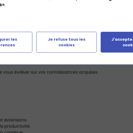
s»
.
ichiers et extensions
pour une meilleure compatibilité et par
r du temps et augmentez votre efficacité avec des raccourcis 
es ressources disponibles en ligne pour résoudre les probl
 rapide à des fonctions utiles.
urer les
Je refuse tous les
J'accepte
 visuel.
érences
cookies
cook
es pour améliorer l'efficacité de votre travail et créer des rac
lus utilisées.
our un accès rapide aux commandes essentielles.
e vous évaluer sur vos connaissances acquises.
 et extensions.
la productivité.
on continue.