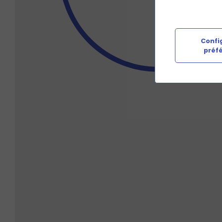
Config
préf