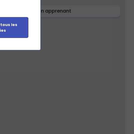
Un apprenant
 tous les
ies