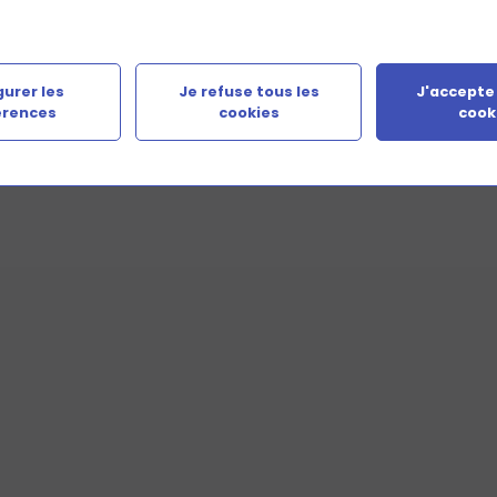
Un organisme
urer les
Je refuse tous les
J'accepte
érences
cookies
cook