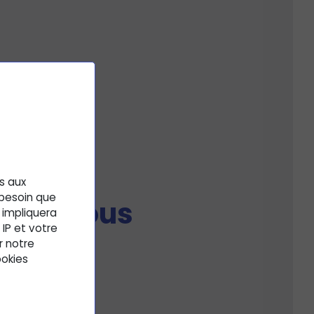
es aux
 besoin que
e qui
vous
 impliquera
IP et votre
nd
r notre
ookies