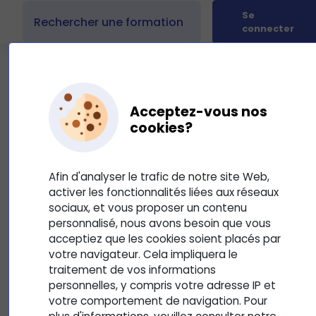
Se
connecter
Acceptez-vous nos
cookies?
Présentation du cours :
Méthodologie CV et Lettre de
Afin d'analyser le trafic de notre site Web,
motivation
activer les fonctionnalités liées aux réseaux
4
Mis à jour le 10 septembre 2025
sociaux, et vous proposer un contenu
personnalisé, nous avons besoin que vous
Ref_TRE101a. Avoir les outils pour répondre à une proposition
acceptiez que les cookies soient placés par
d’emploi et faire une lettre de motivation ciblée.
votre navigateur. Cela impliquera le
traitement de vos informations
personnelles, y compris votre adresse IP et
votre comportement de navigation. Pour