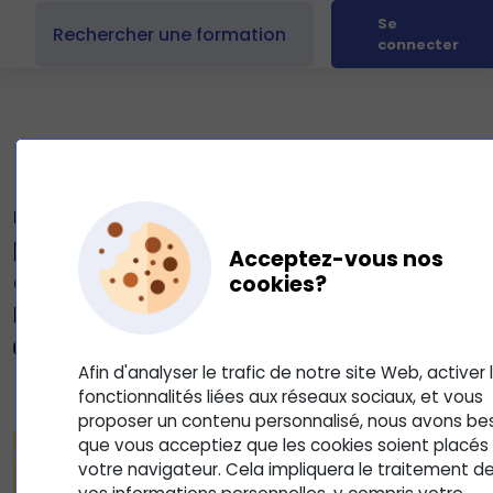
Se
connecter
L'animation d'équipe V1
Développer son Leadership et
Acceptez-vous nos
adapter son style de
cookies?
management
0
Mis à jour le 2 octobre 2025
Afin d'analyser le trafic de notre site Web, activer 
fonctionnalités liées aux réseaux sociaux, et vous
DÉVELOPPER SON LEADERSHIP
proposer un contenu personnalisé, nous avons be
que vous acceptiez que les cookies soient placés
votre navigateur. Cela impliquera le traitement d