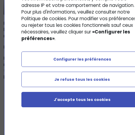
adresse IP et votre comportement de navigation.
Pour plus d'informations, veuillez consulter notre
Politique de cookies. Pour modifier vos préférence
Le ruban est composé de plusieurs onglets thématiques. A
ou rejeter tous les cookies fonctionnels sauf ceux
l'intérieur de chaque onglet, les commandes sont
nécessaires, veuillez cliquer sur
«Configurer les
regroupées en catégories distinctes, appelés
Groupes
.
préférences»
.
Examinons les principaux onglets par défaut.
L'onglet
Fichier
donne accès à la vue
Backstage
, qui
Configurer les préférences
regroupe de nombreuses fonctions centrées sur les tâches,
telles que l'ouverture, la clôture, l'enregistrement,
l'impression et le partage de vos présentations.
Je refuse tous les cookies
J'accepte tous les cookies