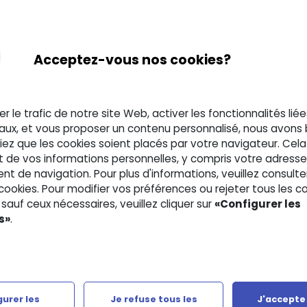
le fonctionnement de la formation, la définition d'un
e, le planning et modalités des évaluations et de l'examen
Acceptez-vous nos cookies?
s de véritables professionnels : opérationnels et fiables »
er le trafic de notre site Web, activer les fonctionnalités lié
programme, les modules, les cours et toutes les modalités de la
aux, et vous proposer un contenu personnalisé, nous avons
ez que les cookies soient placés par votre navigateur. Cela
t de vos informations personnelles, y compris votre adresse 
 de navigation. Pour plus d'informations, veuillez consulte
s pratique
QCM
 cookies. Pour modifier vos préférences ou rejeter tous les c
n
Oui
sauf ceux nécessaires, veuillez cliquer sur
«Configurer les
s»
.
Chapitre : Titre professionnel
urer les
Je refuse tous les
J'accepte