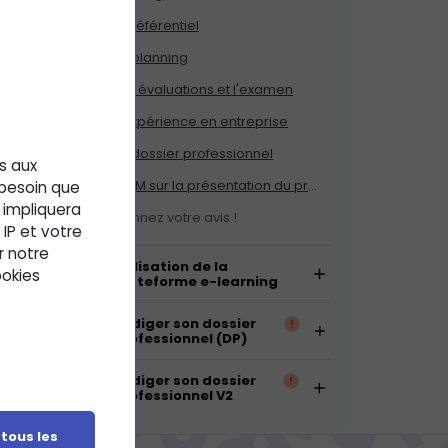
 titre
Le référentiel
.
Le planning
Les évaluations et l'examen
L'expérience en entreprise
Le dossier professionnel
es aux
QCM sur la présentation du programme
 besoin que
 impliquera
Donnez votre avis !
IP et votre
r notre
Utilisation de la
ookies
plateforme e-learning
Rédiger son dossier
professionnel (DP)
Rédiger son dossier
professionnel V2
 tous les