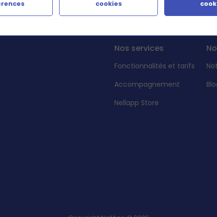
érences
cookies
cook
Nos services
No
Fonctionnalités et tarifs
No
Accompagnement
Blo
Nellapp Store