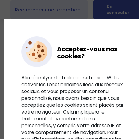
Se
connecter
Acceptez-vous nos
cookies?
Présentation du cours :
Méthodologie CV et Lettre de
Afin d'analyser le trafic de notre site Web,
motivation
activer les fonctionnalités liées aux réseaux
4
Mis à jour le 10 septembre 2025
sociaux, et vous proposer un contenu
personnalisé, nous avons besoin que vous
Ref_TRE101a. Avoir les outils pour répondre à une proposition
acceptiez que les cookies soient placés par
d’emploi et faire une lettre de motivation ciblée.
votre navigateur. Cela impliquera le
traitement de vos informations
personnelles, y compris votre adresse IP et
votre comportement de navigation. Pour