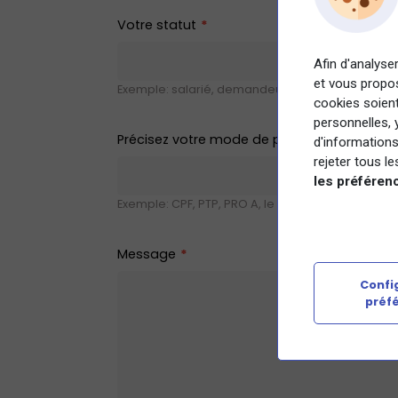
Votre statut
Afin d'analyser
et vous propo
Exemple: salarié, demandeur d'emploi...
cookies soient
personnelles, 
Précisez votre mode de paiement / financ
d'informations
rejeter tous l
les préféren
Exemple: CPF, PTP, PRO A, le plan de développeme
Message
Config
préf