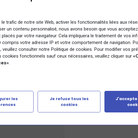
 le trafic de notre site Web, activer les fonctionnalités liées aux rés
ser un contenu personnalisé, nous avons besoin que vous acceptiez
 placés par votre navigateur. Cela impliquera le traitement de vos i
y compris votre adresse IP et votre comportement de navigation. Po
ement
, veuillez consulter notre Politique de cookies. Pour modifier vos p
es cookies fonctionnels sauf ceux nécessaires, veuillez cliquer sur
«C
ces»
.
nt, AIF, CARED, OPCO, AFPR...
urer les
Je refuse tous les
J'accepte
érences
cookies
cook