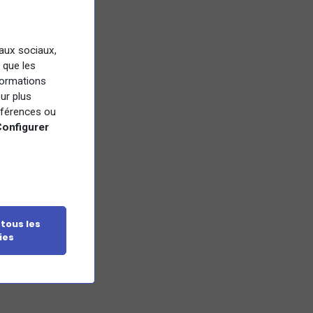
eaux sociaux,
 que les
nformations
ur plus
références ou
onfigurer
 tous les
ies