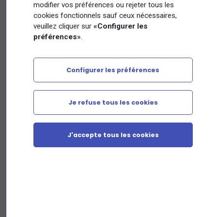
modifier vos préférences ou rejeter tous les
formation prendra contact avec vous afin de
cookies fonctionnels sauf ceux nécessaires,
finaliser le paiement
veuillez cliquer sur
«Configurer les
préférences»
.
Configurer les préférences
Nom
Je refuse tous les cookies
Prénom
J'accepte tous les cookies
Adresse email