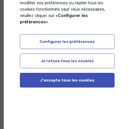
modifier vos préférences ou rejeter tous les
formation prendra contact avec vous afin de
cookies fonctionnels sauf ceux nécessaires,
finaliser le paiement
veuillez cliquer sur
«Configurer les
préférences»
.
Configurer les préférences
Nom
Je refuse tous les cookies
Prénom
J'accepte tous les cookies
Adresse email