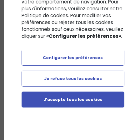
votre comportement de navigation. Pour
secrétaire assistant médico-social assure, au sein des
plus d'informations, veuillez consulter notre
structures sanitaires, médicosociales ou sociales, l'accueil
Politique de cookies. Pour modifier vos
et la prise en charge des patients et des usagers. Il/Elle
préférences ou rejeter tous les cookies
effectue la planification des activités du service, le
fonctionnels sauf ceux nécessaires, veuillez
traitement et le suivi administratif des dossiers, la
cliquer sur
«Configurer les préférences»
.
coordination des opérations liées au parcours des patients
ou des usagers. Peut effectuer des opérations de gestion
comptable et budgétaire. Mais également peut coordonner
Configurer les préférences
une équipe.
Je refuse tous les cookies
J'accepte tous les cookies