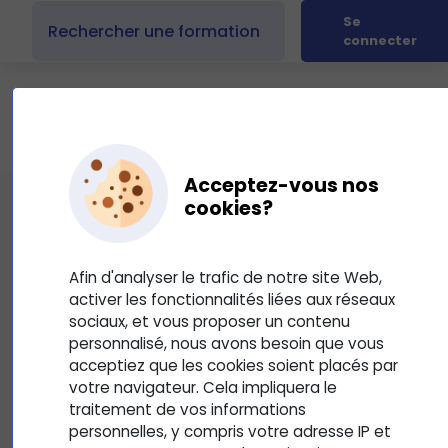
Se
connecter
Acceptez-vous nos
cookies?
Secrétaire Assistant(e) Médico-
Social(e)
Afin d'analyser le trafic de notre site Web,
activer les fonctionnalités liées aux réseaux
47
sociaux, et vous proposer un contenu
Mis à jour le 10 septembre 2025 à 01:02:17
personnalisé, nous avons besoin que vous
acceptiez que les cookies soient placés par
Cette formation de secrétaire Assistant(e) Médico-Social(e)
votre navigateur. Cela impliquera le
traitement de vos informations
va vous permettre d'acquérir les compétences nécessaires
personnelles, y compris votre adresse IP et
afin d'exercer au mieux ce métier en tout autonomie. Le/La